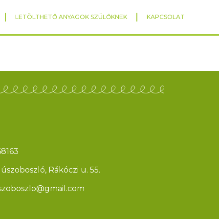
LETÖLTHETŐ ANYAGOK SZÜLŐKNEK
KAPCSOLAT
68163
szoboszló, Rákóczi u. 55.
uszoboszlo@gmail.com