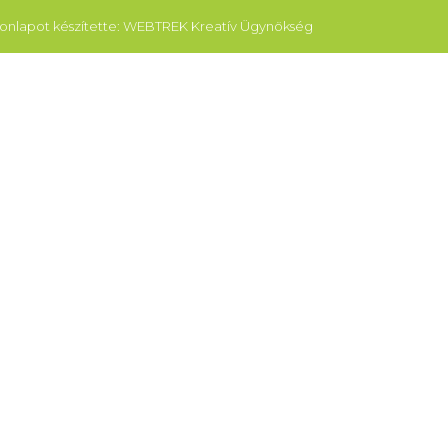
onlapot készítette: WEBTREK Kreatív Ügynökség