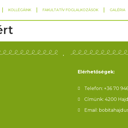
KOLLÉGÁINK
FAKULTATÍV FOGLALKOZÁSOK
GALÉRIA
rt
Elérhetőségek:
i
Telefon: +36 70 94
Címünk: 4200 Hajdú
Email: bobitahajd