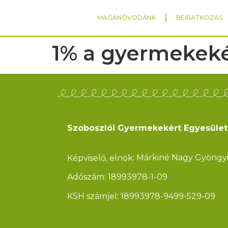
MAGÁNÓVODÁNK
BEIRATKOZÁS
1% a gyermekeké
Szoboszlói Gyermekekért Egyesület
: Márkiné Nagy Gyöngy
Képviselő, elnök
Adószám: 18993978-1-09
KSH számjel: 18993978-9499-529-09